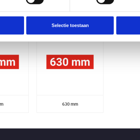
mm
315 mm
3
Selectie toestaan
mm
630 mm