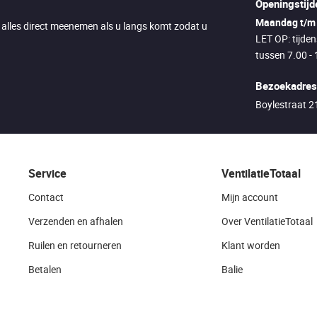
Openingstijd
Maandag t/m 
u alles direct meenemen als u langs komt zodat u
LET OP: tijde
tussen 7.00 - 
Bezoekadres
Boylestraat 
Service
VentilatieTotaal
Contact
Mijn account
Verzenden en afhalen
Over VentilatieTotaal
Ruilen en retourneren
Klant worden
Betalen
Balie