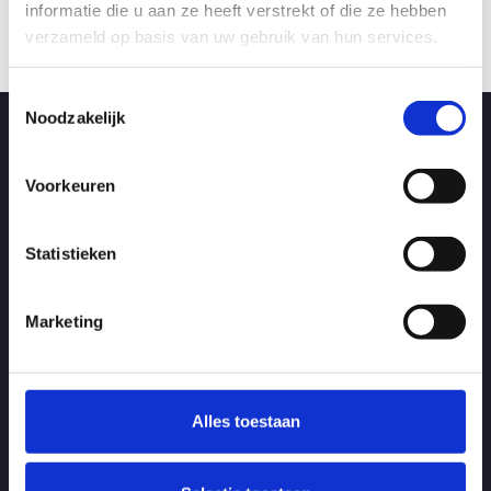
informatie die u aan ze heeft verstrekt of die ze hebben
verzameld op basis van uw gebruik van hun services.
Toestemmingsselectie
Noodzakelijk
Direct afhalen in Ede
Aangezien wij alle artikelen zelf op voorraad hebben kunt u alles
Voorkeuren
direct meenemen als u langs komt zodat u direct kan starten met
uw klus.
Statistieken
Meer informatie
Marketing
Openingstijden
Maandag t/m vrijdag:
Van 7.00 - 17.00 uur
LET OP: tijdens de bouwvak van 3 t/m 21 augustus zijn wij geopend
Alles toestaan
tussen 7.00 - 16.00!
Bezoekadres