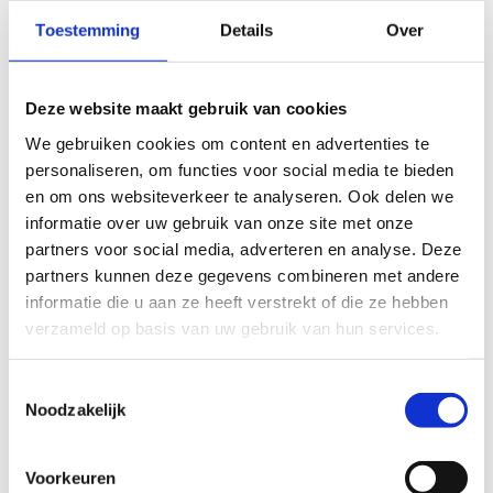
Tabletrooster inbouw voor gatmaat (BxH) 500 x 100mm -
Toestemming
Details
Over
rechte staven - aluminium
Artikelnr.: G54-5010AA
Aluminium
Deze website maakt gebruik van cookies
Bekijk product
We gebruiken cookies om content en advertenties te
personaliseren, om functies voor social media te bieden
en om ons websiteverkeer te analyseren. Ook delen we
Tabletrooster inbouw voor gatmaat (BxH) 1000 x 100mm -
informatie over uw gebruik van onze site met onze
rechte staven - aluminium
partners voor social media, adverteren en analyse. Deze
Artikelnr.: G54-10010AA
partners kunnen deze gegevens combineren met andere
Aluminium
informatie die u aan ze heeft verstrekt of die ze hebben
verzameld op basis van uw gebruik van hun services.
Bekijk product
Toestemmingsselectie
Noodzakelijk
Wandrooster met volumeregelaar - 200 x 100mm - staal -
Zwart RAL 9005
Artikelnr.: AK241Z.200.100
Voorkeuren