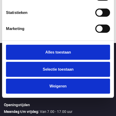
Staal
Bekijk product
Statistieken
Marketing
Alles toestaan
Direct afhalen in Ede
Aangezien wij alle artikelen zelf op voorraad hebben kunt u alles
direct meenemen als u langs komt zodat u direct kan starten met
Selectie toestaan
uw klus.
Weigeren
Meer informatie
Openingstijden
Maandag t/m vrijdag:
Van 7.00 - 17.00 uur