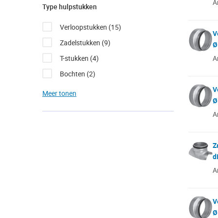
A
Type hulpstukken
Verloopstukken
(15)
V
Zadelstukken
(9)
Ø
T-stukken
(4)
A
Bochten
(2)
Flensbussen
(2)
V
Ø
Muurdoorvoeren
(2)
A
Ophangbeugel
(2)
Verbindingsstukken
(2)
Z
Broekstukken
(1)
d
Deksels
(1)
A
V
Ø