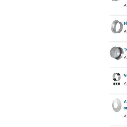
A
F
A
T
A
V
A
A
s
A