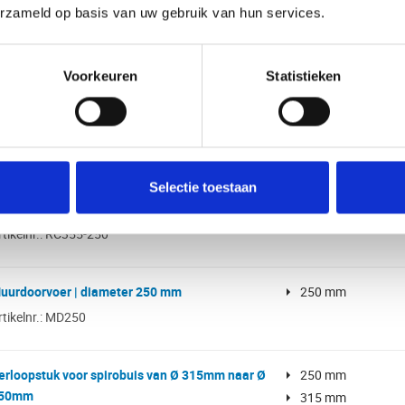
 150mm met afdichtingsrubber
erzameld op basis van uw gebruik van hun services.
rtikelnr.: RCF250-150S
Voorkeuren
Statistieken
erloopstuk van hulpstuk Ø 250mm naar spirobuis
 200mm met afdichtingsrubber
rtikelnr.: RCF250-200S
erloopstuk voor spirobuis van Ø 355mm naar Ø
250 mm
Selectie toestaan
50mm
355 mm
rtikelnr.: RC355-250
uurdoorvoer | diameter 250 mm
250 mm
rtikelnr.: MD250
erloopstuk voor spirobuis van Ø 315mm naar Ø
250 mm
50mm
315 mm