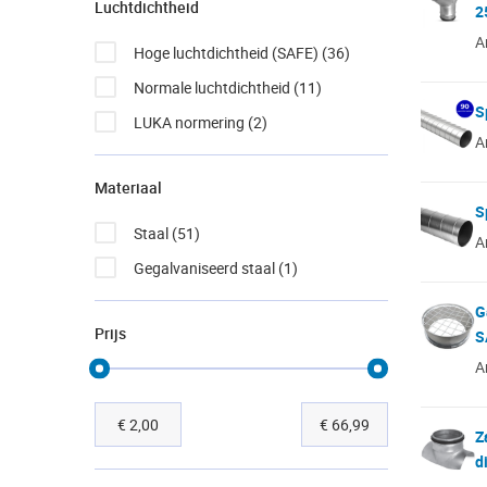
Luchtdichtheid
2
A
Hoge luchtdichtheid (SAFE)
(36)
Normale luchtdichtheid
(11)
S
LUKA normering
(2)
A
Materiaal
S
Staal
(51)
A
Gegalvaniseerd staal
(1)
G
Prijs
S
A
€ 2,00
€ 66,99
Z
d