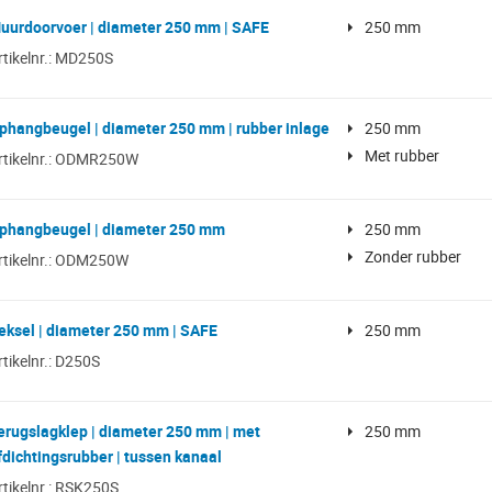
uurdoorvoer | diameter 250 mm | SAFE
250 mm
rtikelnr.: MD250S
phangbeugel | diameter 250 mm | rubber inlage
250 mm
Met rubber
rtikelnr.: ODMR250W
phangbeugel | diameter 250 mm
250 mm
Zonder rubber
rtikelnr.: ODM250W
eksel | diameter 250 mm | SAFE
250 mm
rtikelnr.: D250S
erugslagklep | diameter 250 mm | met
250 mm
fdichtingsrubber | tussen kanaal
rtikelnr.: RSK250S