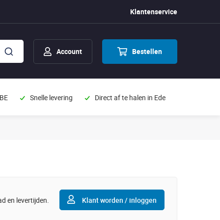
Klantenservice
Account
Bestellen
 BE
Snelle levering
Direct af te halen in Ede
d en levertijden.
Klant worden / inloggen