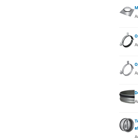
M
A
O
A
O
A
D
A
T
a
A