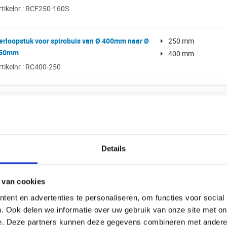
rtikelnr.: RCF250-160S
erloopstuk voor spirobuis van Ø 400mm naar Ø
250 mm
50mm
400 mm
rtikelnr.: RC400-250
-stuk °90 | diameter 355 mm | aftakking diameter
250 mm
50 mm
355 mm
90 graden
rtikelnr.: T355-250
Details
erloopstuk van hulpstuk Ø 315mm naar spirobuis
 250mm met afdichtingsrubber
 van cookies
rtikelnr.: RCF315-250S
ent en advertenties te personaliseren, om functies voor social
. Ook delen we informatie over uw gebruik van onze site met on
erloopstuk van hulpstuk Ø 250mm naar spirobuis
e. Deze partners kunnen deze gegevens combineren met andere i