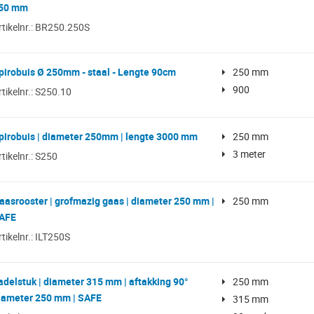
50 mm
rtikelnr.: BR250.250S
pirobuis Ø 250mm - staal - Lengte 90cm
250 mm
900
rtikelnr.: S250.10
pirobuis | diameter 250mm | lengte 3000 mm
250 mm
3 meter
rtikelnr.: S250
aasrooster | grofmazig gaas | diameter 250 mm |
250 mm
AFE
rtikelnr.: ILT250S
adelstuk | diameter 315 mm | aftakking 90°
250 mm
iameter 250 mm | SAFE
315 mm