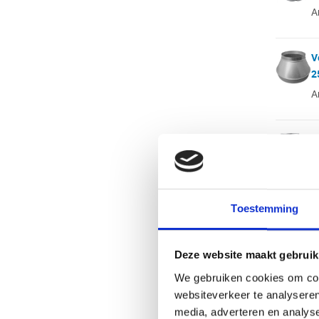
A
V
2
A
T
2
A
Toestemming
V
Ø
Deze website maakt gebruik
A
We gebruiken cookies om cont
websiteverkeer te analyseren
V
media, adverteren en analys