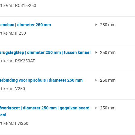
rtikelnr.: RC315-250
lensbus | diameter 250 mm
250 mm
rtikelnr.: IF250
erugslagklep | diameter 250 mm | tussen kanaal
250 mm
rtikelnr.: RSK250AT
erbinding voor spirobuis | diameter 250 mm
250 mm
rtikelnr.: V250
fwerkrozet | diameter 250 mm | gegalvaniseerd
250 mm
taal
rtikelnr.: FW250