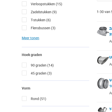
Verloopstukken
(15)
1
-
30
van
Zadelstukken
(9)
T-stukken
(6)
Flensbussen
(3)
Z
3
Spirobuizen
(3)
A
Verbindingen
(3)
Bochten
(2)
Hoek graden
U
Muurdoorvoeren
(2)
A
90 graden
(14)
Ophangbeugels
(2)
45 graden
(3)
Terugslagkleppen
(2)
V
1
Vorm
A
Rond
(51)
Y