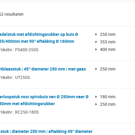
52
resultaten
adelstuk met afdichtingsrubber op buis Ø
250 mm
55/400mm met 90º aftakking Ø 160mm
355 mm
400 mm
rtikelnr.: PS400-250S
itblaasstuk | 45º diameter 250 mm | met gaas
250 mm
rtikelnr.: UT250S
erloopstuk voor spirobuis van Ø 250mm naar Ø
180 mm
80mm met afdichtingsrubber
250 mm
rtikelnr.: RC250-180S
-stuk | diameter 250 mm | aftakking 45º diameter