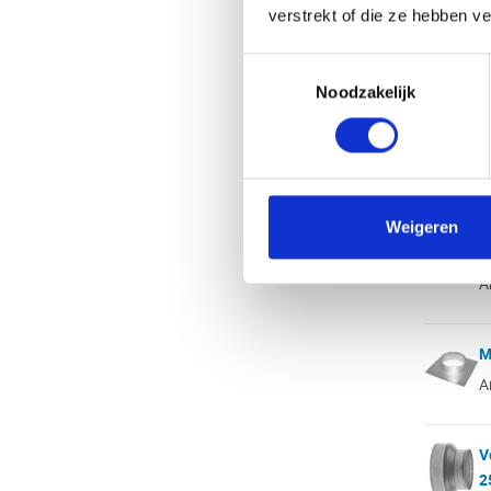
Ø
verstrekt of die ze hebben v
A
Toestemmingsselectie
Noodzakelijk
V
Ø
A
V
Weigeren
2
A
M
A
V
2