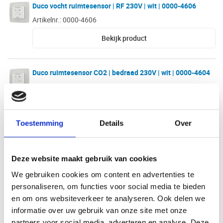
Duco vocht ruimtesensor | RF 230V | wit | 0000-4606
Artikelnr.: 0000-4606
Bekijk product
Duco ruimtesensor CO2 | bedraad 230V | wit | 0000-4604
Artikelnr.: 0000-4604
Bekijk product
Toestemming
Details
Over
Duco bedieningsschakelaar | RF batterij | wit
Artikelnr.: 0000-4600
Deze website maakt gebruik van cookies
Bekijk product
We gebruiken cookies om content en advertenties te
personaliseren, om functies voor social media te bieden
en om ons websiteverkeer te analyseren. Ook delen we
Duco vocht ruimtesensor | RF 230V | 0000-4605
informatie over uw gebruik van onze site met onze
Artikelnr.: 0000-4605
partners voor social media, adverteren en analyse. Deze