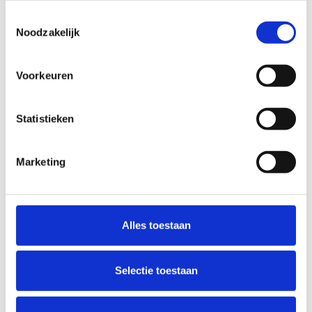
Bekijk product
Toestemmingsselectie
Noodzakelijk
Aluminium afsluitbaar schuifrooster opbouw 350 x
Voorkeuren
350mm - WIT
Artikelnr.: 3-3535W
Aluminium
Statistieken
Bekijk product
Marketing
Aluminium afsluitbaar schuifrooster opbouw 400 x
200mm - WIT
Artikelnr.: 3-4020W
Alles toestaan
Aluminium
Bekijk product
Selectie toestaan