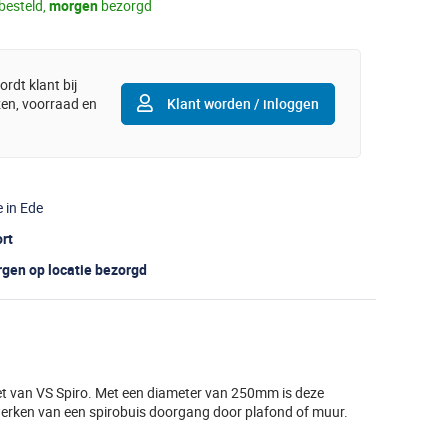
besteld,
morgen
bezorgd
rdt klant bij
jzen, voorraad en
Klant worden / inloggen
e in Ede
ort
gen op locatie bezorgd
t van VS Spiro. Met een diameter van 250mm is deze
werken van een spirobuis doorgang door plafond of muur.