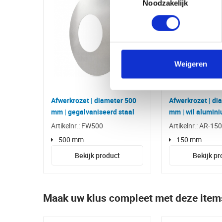
Noodzakelijk
Weigeren
Afwerkrozet | diameter 500
Afwerkrozet | di
mm | gegalvaniseerd staal
mm | wil alumin
Artikelnr.: FW500
Artikelnr.: AR-15
500 mm
150 mm
Bekijk product
Bekijk pr
Maak uw klus compleet met deze item