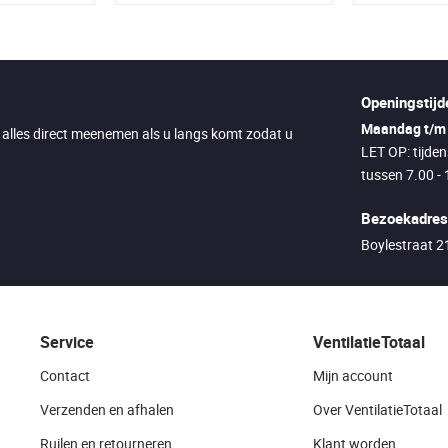
Openingstijd
Maandag t/m 
u alles direct meenemen als u langs komt zodat u
LET OP: tijde
tussen 7.00 - 
Bezoekadres
Boylestraat 
Service
VentilatieTotaal
Contact
Mijn account
Verzenden en afhalen
Over VentilatieTotaal
Ruilen en retourneren
Klant worden