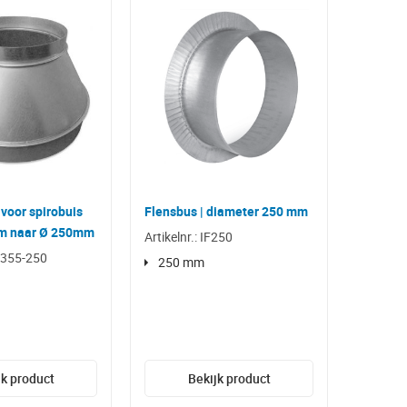
voor spirobuis
Flensbus | diameter 250 mm
m naar Ø 250mm
Artikelnr.: IF250
RC355-250
250 mm
jk product
Bekijk product