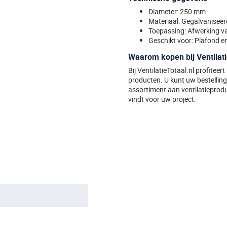
Diameter: 250 mm
Materiaal: Gegalvaniseer
Toepassing: Afwerking v
Geschikt voor: Plafond 
Waarom kopen bij Ventilati
Bij VentilatieTotaal.nl profiteer
producten. U kunt uw bestelling 
assortiment aan ventilatieproduc
vindt voor uw project.
Specificaties
Algemeen
EAN (G)
8438472874218
Diameter
250 mm
Vorm
Rond