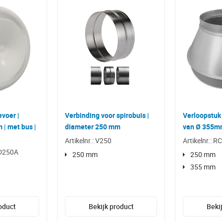
evoer |
Verbinding voor spirobuis |
Verloopstuk 
| met bus |
diameter 250 mm
van Ø 355m
Artikelnr.: V250
Artikelnr.: 
2D250A
250 mm
250 mm
355 mm
oduct
Bekijk product
Beki