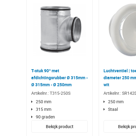
T-stuk 90º met
Luchtventiel | to
afdichtingsrubber Ø 315mm -
diameter 250 mm 
Ø 315mm - Ø 250mm
wit
Artikelnr.: T315-250S
Artikelnr.: SR14
250 mm
250 mm
315 mm
Staal
90 graden
Bekijk product
Bekijk pr