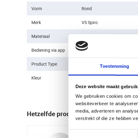
Vorm
Rond
Merk
VS Spiro
Materiaal
Staal
Bediening via app
Nee
Product Type
Afwerkrozetten
Toestemming
Kleur
Staal
Deze website maakt gebruik
We gebruiken cookies om cont
websiteverkeer te analyseren
media, adverteren en analys
Hetzelfde product maar dan net even 
verstrekt of die ze hebben v
Toestemmingsselectie