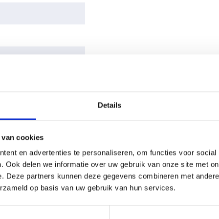
Merk
VS Spiro
Materiaal
Staal
Bediening
Nee
via app
Product
Afwerkrozetten
Details
Type
Kleur
Staal
 van cookies
ent en advertenties te personaliseren, om functies voor social
. Ook delen we informatie over uw gebruik van onze site met on
e. Deze partners kunnen deze gegevens combineren met andere i
anders
erzameld op basis van uw gebruik van hun services.