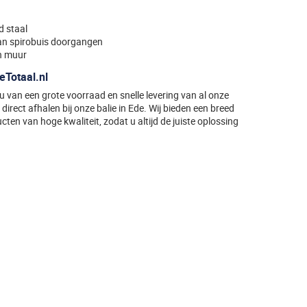
d staal
an spirobuis doorgangen
en muur
eTotaal.nl
t u van een grote voorraad en snelle levering van al onze
direct afhalen bij onze balie in Ede. Wij bieden een breed
ten van hoge kwaliteit, zodat u altijd de juiste oplossing