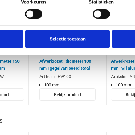
Voorkeuren
Statistieken
Selectie toestaan
ameter 150
Afwerkrozet | diameter 100
Afwerkrozet
ium
mm | gegalvaniseerd staal
mm | wil al
0W
Artikelnr.: FW100
Artikelnr.: 
100 mm
100 mm
oduct
Bekijk product
Beki
s