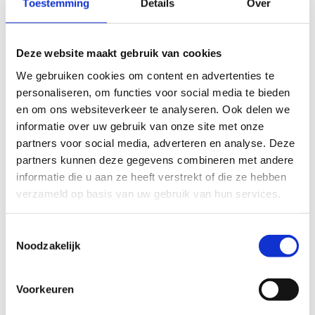
Toestemming
Details
Over
Artikelnr.: RCF250-200S
Bekijk product
Deze website maakt gebruik van cookies
We gebruiken cookies om content en advertenties te
Verloopstuk van hulpstuk Ø 200mm naar spirobuis Ø
personaliseren, om functies voor social media te bieden
160mm met afdichtingsrubber
en om ons websiteverkeer te analyseren. Ook delen we
Artikelnr.: RCF200-160S
informatie over uw gebruik van onze site met onze
partners voor social media, adverteren en analyse. Deze
Bekijk product
partners kunnen deze gegevens combineren met andere
informatie die u aan ze heeft verstrekt of die ze hebben
verzameld op basis van uw gebruik van hun services.
Verloopstuk van hulpstuk Ø 200mm naar spirobuis Ø
100mm met afdichtingsrubber
Toestemmingsselectie
Artikelnr.: RCF200-100S
Noodzakelijk
Bekijk product
Voorkeuren
Verloopstuk van hulpstuk Ø 200mm naar spirobuis Ø