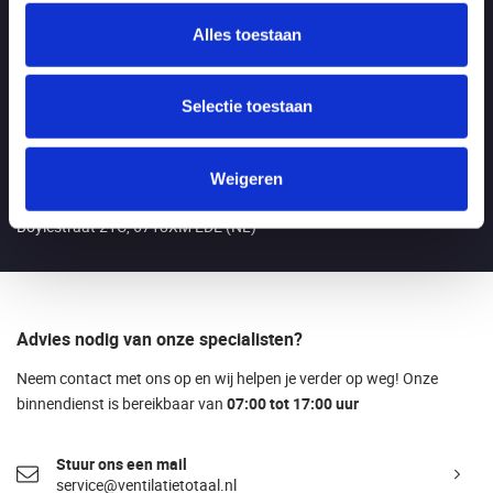
Alles toestaan
Openingstijden
Maandag t/m vrijdag:
Van 7.00 - 17.00 uur
Selectie toestaan
LET OP: tijdens de bouwvak van 3 t/m 21 augustus zijn wij geopend
tussen 7.00 - 16.00!
Weigeren
Bezoekadres
Boylestraat 21C, 6718XM EDE (NL)
Advies nodig van onze specialisten?
Neem contact met ons op en wij helpen je verder op weg! Onze
binnendienst is bereikbaar van
07:00 tot 17:00 uur
Stuur ons een mail
service@ventilatietotaal.nl