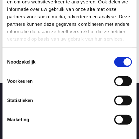
en om ons websiteverkeer te analyseren. Ook delen we
Kleur
Zwart
informatie over uw gebruik van onze site met onze
partners voor social media, adverteren en analyse. Deze
partners kunnen deze gegevens combineren met andere
Armaflex - 13 mm | breedte 1 meter |
Armaflex - 13 mm | 
informatie die u aan ze heeft verstrekt of die ze hebben
lengte 2 meter
lengte 2 meter
verzameld op basis van uw gebruik van hun services.
Artikelnr.: ARMAFLEX1000-2M9
Artikelnr.: ARMAF
Toestemmingsselectie
Bekijk product
Bekijk 
Noodzakelijk
Voorkeuren
Direct afhalen in Ede
Statistieken
Aangezien wij alle artikelen zelf op voorraad hebben kunt u alles
direct meenemen als u langs komt zodat u direct kan starten met
Marketing
uw klus.
Meer informatie