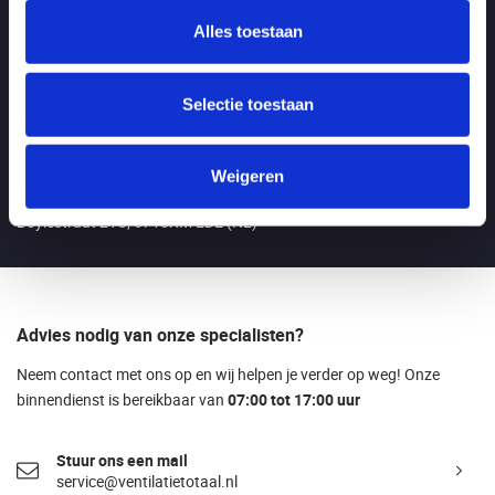
Alles toestaan
Openingstijden
Maandag t/m vrijdag:
Van 7.00 - 17.00 uur
Selectie toestaan
LET OP: tijdens de bouwvak van 3 t/m 21 augustus zijn wij geopend
tussen 7.00 - 16.00!
Weigeren
Bezoekadres
Boylestraat 21C, 6718XM EDE (NL)
Advies nodig van onze specialisten?
Neem contact met ons op en wij helpen je verder op weg! Onze
binnendienst is bereikbaar van
07:00 tot 17:00 uur
Stuur ons een mail
service@ventilatietotaal.nl