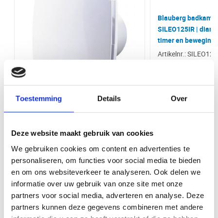
Waarom kopen bij VentilatieTotaal.nl
EAN (G)
4058448010705
Installatie handleiding Blauberg SILEO
Bij VentilatieTotaal.nl profiteert u van een grote voorraad en snelle
Blauberg badkamerv
2.19 MB
levering van al onze producten. U kunt uw bestelling direct afhalen bij
SILEO125IR | diame
onze balie in Ede. Wij bieden een breed assortiment aan
Lengte
118
timer en beweging
ventilatieproducten van hoge kwaliteit, zodat u altijd de juiste oplossing
vindt voor uw project.
Artikelnr.: SILEO125
Breedte (mm)
182
Hoogte (mm)
182
Toestemming
Details
Over
Diepte (mm)
118
Blauberg Quatro C
Garantie
5 jaar
badkamerventilator - Ø125mm - MET
Deze website maakt gebruik van cookies
TIMER + VOCHTSENSOR
Diameter
125 mm
We gebruiken cookies om content en advertenties te
Artikelnr.: QUATRO125H
personaliseren, om functies voor social media te bieden
Merk
Blauberg
en om ons websiteverkeer te analyseren. Ook delen we
Bekijk product
Bekijk 
informatie over uw gebruik van onze site met onze
Functionaliteit
Nalooptimer, Stille afzuiging,
partners voor social media, adverteren en analyse. Deze
Vochtsensor
partners kunnen deze gegevens combineren met andere
Maak uw klus compleet met deze items