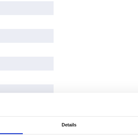
Breedte
170
(mm)
Hoogte
204
(mm)
Garantie
5 jaar
Diameter
125 mm
Merk
Blauberg
Functionaliteit
2-standen motor,
Nalooptimer,
, Regelbaar
Regelbaar in toeren
Materiaal
Kunststof
Details
Bediening
Nee