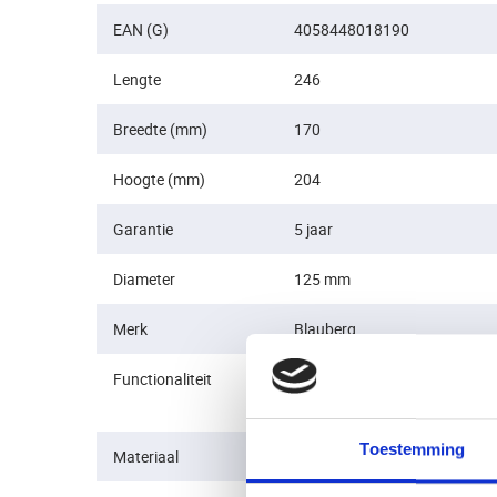
EAN (G)
4058448018190
Lengte
246
Breedte (mm)
170
Hoogte (mm)
204
Garantie
5 jaar
Diameter
125 mm
Merk
Blauberg
Functionaliteit
2-standen motor, Nalooptimer
in toeren
Toestemming
Materiaal
Kunststof