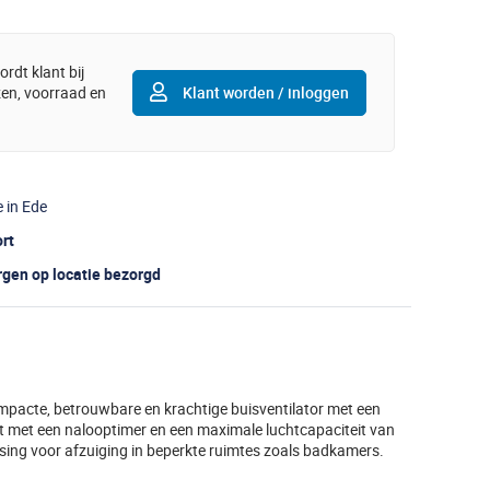
rdt klant bij
jzen, voorraad en
Klant worden / inloggen
e in Ede
ort
gen op locatie bezorgd
pacte, betrouwbare en krachtige buisventilator met een
 met een nalooptimer en een maximale luchtcapaciteit van
ssing voor afzuiging in beperkte ruimtes zoals badkamers.