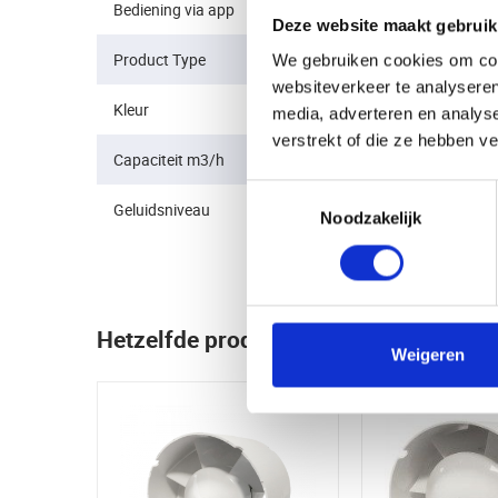
Bediening via app
Nee
Deze website maakt gebruik
Product Type
Buisventilator
We gebruiken cookies om cont
websiteverkeer te analyseren
Kleur
Wit
media, adverteren en analys
verstrekt of die ze hebben v
Capaciteit m3/h
187
Toestemmingsselectie
Geluidsniveau
Zeer stil (17-27 dB)
Noodzakelijk
Hetzelfde product maar dan net even 
Weigeren