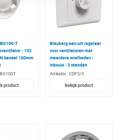
UBO100-T
Blauberg aan/uit regelaar
sventilator - 102
voor ventilatoren met
 IN kanaal 100mm
meerdere snelheden -
R
inbouw - 3 standen
TUBO100T
Artikelnr.: CDP3/5
jk product
Bekijk product