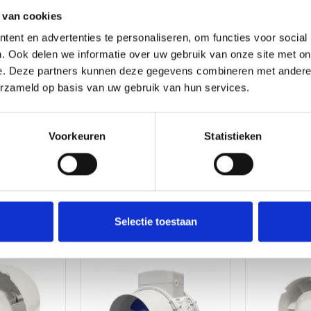
via app
 van cookies
Product
Buisventilator
ent en advertenties te personaliseren, om functies voor social
Type
. Ook delen we informatie over uw gebruik van onze site met on
e. Deze partners kunnen deze gegevens combineren met andere i
Kleur
Wit
erzameld op basis van uw gebruik van hun services.
Capaciteit
187
m3/h
Voorkeuren
Statistieken
Geluidsniveau
Zeer stil (17-27 dB)
anders
Selectie toestaan