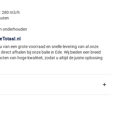
t: 280 m3/h
nuten
en onderhouden
eTotaal.nl
t u van een grote voorraad en snelle levering van al onze
direct afhalen bij onze balie in Ede. Wij bieden een breed
ten van hoge kwaliteit, zodat u altijd de juiste oplossing
TURBO-E
auberg buisventilator