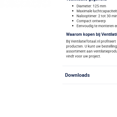
Diameter: 125 mm
Maximale luchtcapacitei
Nalooptimer: 2 tot 30 mi
Compact ontwerp
Eenvoudig te monteren 
Waarom kopen bij Ventilati
Bij VentilatieTotaal.nl profiteer
producten. U kunt uw bestelling 
assortiment aan ventilatieproduc
vindt voor uw project.
Specificaties
Downloads
Algemeen
Documentatie Blauberg
5.64 MB
EAN (G)
4058448018190
Documentatie TURBO-E Bl
Lengte
246
192.76 KB