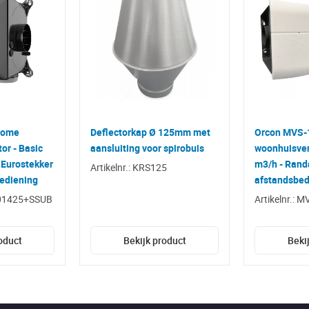
home
Deflectorkap Ø 125mm met
Orcon MVS-
or - Basic
aansluiting voor spirobuis
woonhuisvent
 Eurostekker
m3/h - Rand
Artikelnr.: KRS125
bediening
afstandsbed
0001425+SSUB
Artikelnr.: 
oduct
Bekijk product
Beki