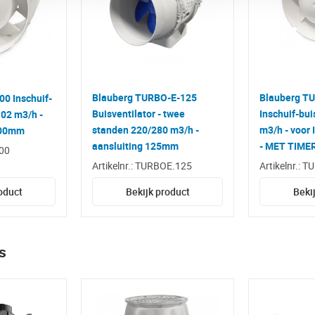
Blauberg TURBO-E-125
Blauberg T
0 Inschuif-
Buisventilator - twee
Inschuif-bui
102 m3/h -
standen 220/280 m3/h -
m3/h - voor
100mm
aansluiting 125mm
- MET TIME
100
Artikelnr.: TURBOE.125
Artikelnr.: 
oduct
Bekijk product
Beki
s