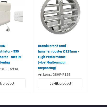
15R
Brandwerend rond
ilator - 550
lamellenrooster Ø125mm -
aarde - met RF-
High Performance
iening
(vloer/buitenmuur
toepassing)
MVS15R-set-RF
Artikelnr.: G8HP-R125
jk product
Bekijk product