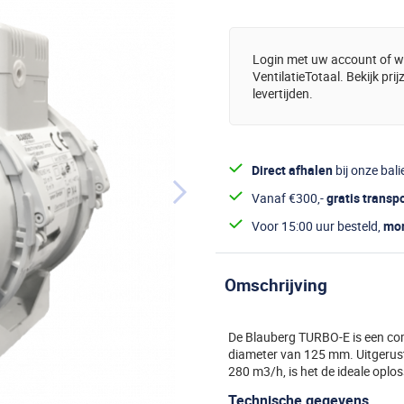
Login met uw account of wo
VentilatieTotaal. Bekijk pri
levertijden.
Direct afhalen
bij onze bali
Vanaf €300,-
gratis transp
Voor 15:00 uur besteld,
mor
Omschrijving
De Blauberg TURBO-E is een com
diameter van 125 mm. Uitgerust
280 m3/h, is het de ideale oplo
Technische gegevens