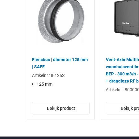
Flensbus | diameter 125 mm
Vent-Axia Multi
| SAFE
woonhuisventilat
BEP - 300 m3/h -
Artikelnr.: IF125S
+ draadloze RF 
125 mm
Artikelnr.: 800
Bekijk product
Bekijk pr