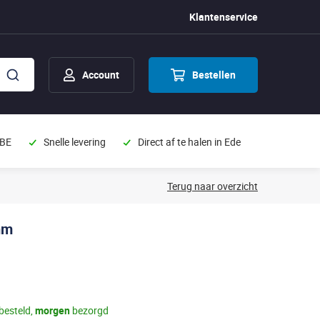
Klantenservice
Account
Bestellen
 BE
Snelle levering
Direct af te halen in Ede
Terug naar overzicht
mm
besteld,
morgen
bezorgd