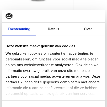
Bediening via app
Nee
Brandwerend rond lamellenrooster
Ø100mm - High Performance
Toepassing
Keuken / woonkamer, Muur / gevel,
(vloer/buitenmuur toepassing)
Vloer
Toestemming
Details
Over
Artikelnr.: G8HP-R100
Product Type
Ventilatieroosters binnen
Bekijk product
Bekijk 
Deze website maakt gebruik van cookies
Geschikt voor
Lucht-afvoer, Lucht-toevoer
We gebruiken cookies om content en advertenties te
Kleur
Aluminium
personaliseren, om functies voor social media te bieden
Maak uw klus compleet met deze items
en om ons websiteverkeer te analyseren. Ook delen we
Rooster type
Brandwerend
informatie over uw gebruik van onze site met onze
partners voor social media, adverteren en analyse. Deze
Rooster in- opbouw
Inbouwrooster
partners kunnen deze gegevens combineren met andere
informatie die u aan ze heeft verstrekt of die ze hebben
Kunststof dakpan T
verzameld op basis van uw gebruik van hun services.
pans, voor doorvoer
25-45°
Artikelnr.: 0170411
Toestemmingsselectie