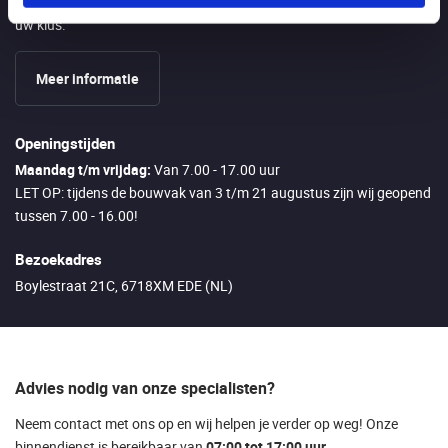
direct meenemen als u langs komt zodat u direct kan starten met
uw klus.
Meer informatie
Openingstijden
Maandag t/m vrijdag:
Van 7.00 - 17.00 uur
LET OP: tijdens de bouwvak van 3 t/m 21 augustus zijn wij geopend
tussen 7.00 - 16.00!
Bezoekadres
Boylestraat 21C, 6718XM EDE (NL)
Advies nodig van onze specialisten?
Neem contact met ons op en wij helpen je verder op weg! Onze
binnendienst is bereikbaar van
07:00 tot 17:00 uur