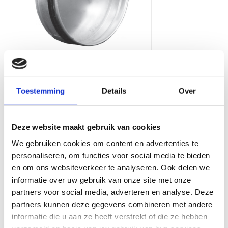
onze balie in Ede. Wij bieden een breed assortiment aan
ventilatieproducten van hoge kwaliteit, zodat u altijd de juiste oplossing
Luchtdichtheid
Normale luchtdichtheid
vindt voor uw project.
Merk
VS Spiro
Materiaal
Staal
Deksel | diameter 180 mm | SAFE
Bediening via app
Nee
Artikelnr.: D180S
Toestemming
Details
Over
180 mm
Type hulpstukken
Deksels
Bekijk product
Bekijk 
Deze website maakt gebruik van cookies
Product Type
Deksels
We gebruiken cookies om content en advertenties te
Kleur
Staal
personaliseren, om functies voor social media te bieden
Maak uw klus compleet met deze items
en om ons websiteverkeer te analyseren. Ook delen we
Rubber
Zonder rubber
informatie over uw gebruik van onze site met onze
partners voor social media, adverteren en analyse. Deze
partners kunnen deze gegevens combineren met andere
informatie die u aan ze heeft verstrekt of die ze hebben
Niet-geïsoleerde PV