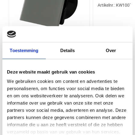
Artikelnr.: KW100T-
Diepte: 115 mm
Diepte (mm)
115 mm
Waarom kopen bij VentilatieTotaal.nl
Bij VentilatieTotaal.nl profiteert u van een grote voorraad en snelle
Schroefafstand
120 x 120 mm
levering van al onze producten. U kunt uw bestelling direct afhalen bij
onze balie in Ede. Wij bieden een breed assortiment aan
Garantie
5 jaar
ventilatieproducten van hoge kwaliteit, zodat u altijd de juiste oplossing
Whisper Pro-Design
vindt voor uw project.
Toestemming
Details
Over
badkamerventilator - Ø100mm -
Diameter
100 mm
aan/uit - vlak glas - mat grijs - zwarte
Merk
Whisper
ventilator
Deze website maakt gebruik van cookies
Artikelnr.: KW100B-vg-gm
Functionaliteit
Aan / uit
We gebruiken cookies om content en advertenties te
Bekijk product
Bekijk 
personaliseren, om functies voor social media te bieden
Materiaal
Kunststof
en om ons websiteverkeer te analyseren. Ook delen we
informatie over uw gebruik van onze site met onze
Bediening via app
Nee
Maak uw klus compleet met deze items
partners voor social media, adverteren en analyse. Deze
partners kunnen deze gegevens combineren met andere
Product Type
Badkamer/toilet ventilator
informatie die u aan ze heeft verstrekt of die ze hebben
verzameld op basis van uw gebruik van hun services.
Kleur
Wit