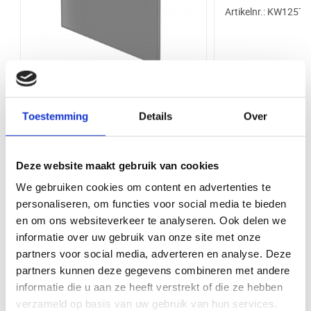
Artikelnr.: KW125T-
Bij VentilatieTotaal.nl profiteert u van een grote voorraad en snelle
levering van al onze producten. U kunt uw bestelling direct afhalen bij
Diepte (mm)
115 mm
onze balie in Ede. Wij bieden een breed assortiment aan
ventilatieproducten van hoge kwaliteit, zodat u altijd de juiste oplossing
Schroefafstand
120 x 120 mm
vindt voor uw project.
Garantie
5 jaar
Whisper Pro-Design
Toestemming
Details
Over
badkamerventilator - Ø100mm - met
Diameter
100 mm
nalooptimer + vochtsensor - vlak
Merk
Whisper
glas - mat grijs
Deze website maakt gebruik van cookies
Artikelnr.: KW100H-vg-gm
Functionaliteit
Nalooptimer
We gebruiken cookies om content en advertenties te
Bekijk product
Bekijk 
personaliseren, om functies voor social media te bieden
Materiaal
Glas
en om ons websiteverkeer te analyseren. Ook delen we
informatie over uw gebruik van onze site met onze
Bediening via app
Nee
Maak uw klus compleet met deze items
partners voor social media, adverteren en analyse. Deze
partners kunnen deze gegevens combineren met andere
Product Type
Badkamer/toilet ventilator
informatie die u aan ze heeft verstrekt of die ze hebben
verzameld op basis van uw gebruik van hun services.
Kleur
Zwart