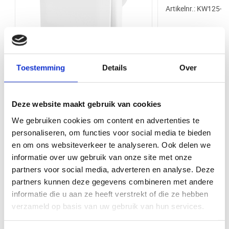
Waarom kopen bij VentilatieTotaal.nl
Artikelnr.: KW125-R
Bij VentilatieTotaal.nl profiteert u van een grote voorraad en snelle
Diepte (mm)
115 mm
levering van al onze producten. U kunt uw bestelling direct afhalen bij
onze balie in Ede. Wij bieden een breed assortiment aan
Garantie
5 jaar
ventilatieproducten van hoge kwaliteit, zodat u altijd de juiste oplossing
vindt voor uw project.
Diameter
125 mm
Toestemming
Details
Over
Vent-Axia MUTE badkamerventilator
- timer - 77m3/h - Ø100mm
Merk
Whisper
Artikelnr.: 8000001233
Deze website maakt gebruik van cookies
Functionaliteit
Nalooptimer
We gebruiken cookies om content en advertenties te
Bekijk product
Bekijk 
personaliseren, om functies voor social media te bieden
Materiaal
Kunststof
en om ons websiteverkeer te analyseren. Ook delen we
informatie over uw gebruik van onze site met onze
Bediening via app
Nee
Maak uw klus compleet met deze items
partners voor social media, adverteren en analyse. Deze
Product Type
Badkamer/toilet ventilator
partners kunnen deze gegevens combineren met andere
informatie die u aan ze heeft verstrekt of die ze hebben
Kleur
Wit
verzameld op basis van uw gebruik van hun services.
Vent-Axia Supra 1
Kleur ventilator
Wit