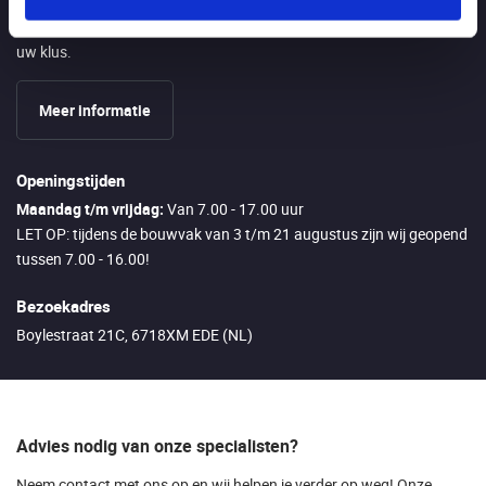
Aangezien wij alle artikelen zelf op voorraad hebben kunt u alles
direct meenemen als u langs komt zodat u direct kan starten met
uw klus.
Meer informatie
Openingstijden
Maandag t/m vrijdag:
Van 7.00 - 17.00 uur
LET OP: tijdens de bouwvak van 3 t/m 21 augustus zijn wij geopend
tussen 7.00 - 16.00!
Bezoekadres
Boylestraat 21C, 6718XM EDE (NL)
Advies nodig van onze specialisten?
Neem contact met ons op en wij helpen je verder op weg! Onze