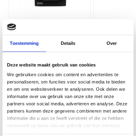
onze balie in Ede. Wij bieden een breed assortiment aan
Bediening via app
Nee
ventilatieproducten van hoge kwaliteit, zodat u altijd de juiste oplossing
vindt voor uw project.
Type hulpstukken
Plakplaten
Toepassing
Platdak
Soler en Palau - Silent Dual 100 -
Toestemming
Details
Over
badkamerventilator - Ø 100mm - met
Product Type
Platdak ontluchtingen
vochtsensor en bewegingssensor -
Kleur
Aluminium
mat zwart
Deze website maakt gebruik van cookies
Artikelnr.: SILENTDUAL100MB
We gebruiken cookies om content en advertenties te
Bekijk product
Bekijk 
personaliseren, om functies voor social media te bieden
en om ons websiteverkeer te analyseren. Ook delen we
informatie over uw gebruik van onze site met onze
Maak uw klus compleet met deze items
partners voor social media, adverteren en analyse. Deze
partners kunnen deze gegevens combineren met andere
informatie die u aan ze heeft verstrekt of die ze hebben
verzameld op basis van uw gebruik van hun services.