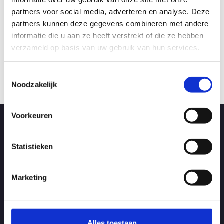
Product Type
WTW Filters
partners voor social media, adverteren en analyse. Deze
Los framefilter G3 voor FV100,
partners kunnen deze gegevens combineren met andere
FV125 en FV150
Geschikt voor
Lucht-afvoer, Lucht-toevoer
informatie die u aan ze heeft verstrekt of die ze hebben
Artikelnr.: LFV11S
verzameld op basis van uw gebruik van hun services.
Filterklasse
G3
Bekijk product
Bekijk 
Toestemmingsselectie
Noodzakelijk
Voorkeuren
Direct afhalen in Ede
Aangezien wij alle artikelen zelf op voorraad hebben kunt u alles
Statistieken
direct meenemen als u langs komt zodat u direct kan starten met
uw klus.
Marketing
Meer informatie
Openingstijden
Alles toestaan