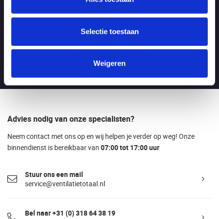
Maandag t/m vrijdag:
Van 7.00 - 17.00 uur
LET OP: tijdens de bouwvak van 3 t/m 21 augustus zijn wij geopend
Selectie toestaan
tussen 7.00 - 16.00!
Bezoekadres
Weigeren
Boylestraat 21C, 6718XM EDE (NL)
Advies nodig van onze specialisten?
Neem contact met ons op en wij helpen je verder op weg! Onze
binnendienst is bereikbaar van
07:00 tot 17:00 uur
Stuur ons een mail
service@ventilatietotaal.nl
Bel naar +31 (0) 318 64 38 19