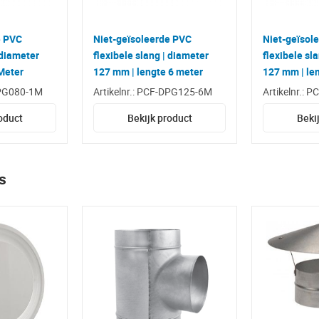
e PVC
Niet-geïsoleerde PVC
Niet-geïsol
 diameter
flexibele slang | diameter
flexibele sl
Meter
127 mm | lengte 6 meter
127 mm | le
DPG080-1M
Artikelnr.: PCF-DPG125-6M
Artikelnr.:
oduct
Bekijk product
Beki
s