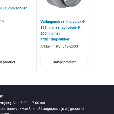
Ø 315mm zonder
315
Verloopstuk van hulpstuk Ø
315mm naar spirobuis Ø
200mm met
afdichtingsrubber
Artikelnr.: RCF315-200S
jk product
Bekijk product
en
vrijdag:
Van 7.00 - 17.00 uur
ns de bouwvak van 3 t/m 21 augustus zijn wij geopend