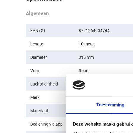
Algemeen
EAN (G)
8721264904744
Lengte
10 meter
Diameter
315 mm
Vorm
Rond
Luchtdichtheid
Normale luchtdichtheid
Merk
Whisper
Toestemming
Materiaal
Kunststof
Bediening via app
Nee
Deze website maakt gebruik