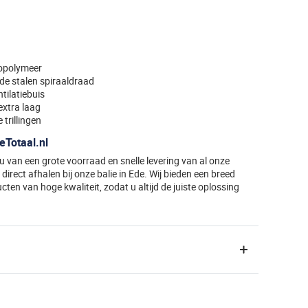
copolymeer
de stalen spiraaldraad
tilatiebuis
extra laag
trillingen
eTotaal.nl
t u van een grote voorraad en snelle levering van al onze
direct afhalen bij onze balie in Ede. Wij bieden een breed
ten van hoge kwaliteit, zodat u altijd de juiste oplossing
ibele slang - Grijs - 10 Meter - Technische