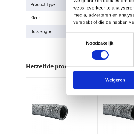
We gebruiken cookies om cont
Product Type
Niet-geisoleerde ventilatiebui
websiteverkeer te analyseren
media, adverteren en analys
Kleur
Grijs
verstrekt of die ze hebben v
Buis lengte
10 meter
Toestemmingsselectie
Noodzakelijk
Hetzelfde product maar dan net even 
Weigeren