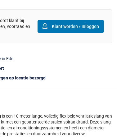
rdt klant bij
jzen, voorraad en
Klant worden / inloggen
e in Ede
ort
gen op locatie bezorgd
g
is een 10 meter lange, volledig flexibele ventilatieslang van
rkt met een gepatenteerde stalen spiraaldraad. Deze slang
latie- en airconditioningssystemen en heeft een diameter
nde prestaties en duurzaamheid voor diverse