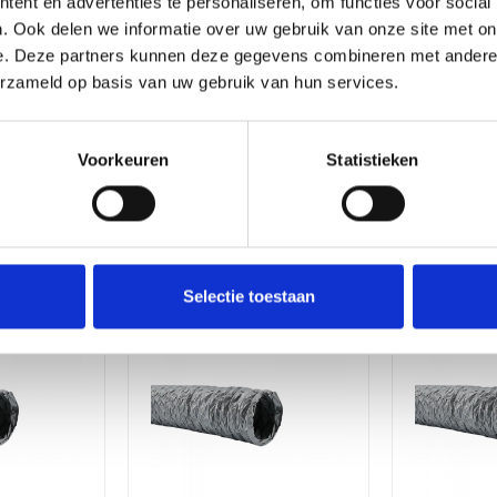
ent en advertenties te personaliseren, om functies voor social
zen
. Ook delen we informatie over uw gebruik van onze site met on
Kleur
Grijs
e. Deze partners kunnen deze gegevens combineren met andere i
erzameld op basis van uw gebruik van hun services.
Buis
10 meter
lengte
Voorkeuren
Statistieken
anders
Selectie toestaan