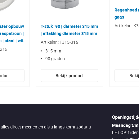
Regenhoed 
gaas
Artikelnr.: K
ster opbouw
T-stuk °90 | diameter 315 mm
laaspatroon |
| aftakking diameter 315 mm
| staal | wit
Artikelnr.: T315-315
.315
315 mm
90 graden
oduct
Bekijk product
Beki
Openingstijd
Maandag t/m 
u alles direct meenemen als u langs komt zodat u
LET OP: tijde