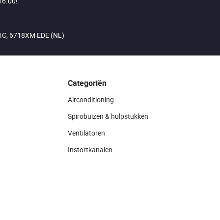
16.00!
21C, 6718XM EDE (NL)
Categoriën
Airconditioning
Spirobuizen & hulpstukken
Ventilatoren
Instortkanalen