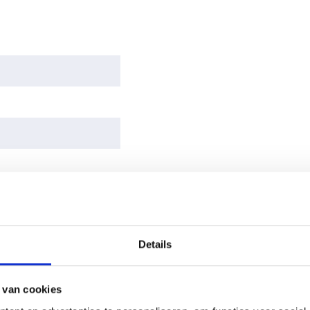
195.05 KB
EAN (G)
8721264904744
Lengte
10 meter
Diameter
315 mm
Vorm
Rond
Luchtdichtheid
Normale
luchtdichtheid
Merk
Whisper
Materiaal
Kunststof
Bediening
Nee
Details
via app
Product
Niet-geisoleerde
 van cookies
Type
ventilatiebuizen