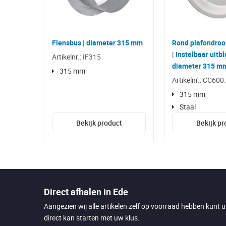
Flensbus | diameter 315 mm
Rond plafondroo
| instelbaar uitb
Artikelnr.: IF315
diameter 315 mm 
315 mm
Artikelnr.: CC600
315 mm
Staal
Bekijk product
Bekijk pr
Direct afhalen in Ede
Aangezien wij alle artikelen zelf op voorraad hebben kunt 
direct kan starten met uw klus.