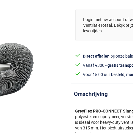
Login met uw account of wo
VentilatieTotaal. Bekijk pri
levertijden.
Direct afhalen
bij onze bali
Vanaf €300,-
gratis transp
Voor 15:00 uur besteld,
mor
Omschrijving
GreyFlex PRO-CONNECT Slan
polyester en copolymeer, verste
is ideaal voor heavy-duty venti
van 315 mm. Het biedt uitsteke