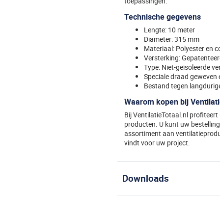
toepassingen.
Technische gegevens
Lengte: 10 meter
Diameter: 315 mm
Materiaal: Polyester en 
Versterking: Gepatenteer
Type: Niet-geïsoleerde ven
Speciale draad geweven 
Bestand tegen langdurige 
Waarom kopen bij Ventilati
Bij VentilatieTotaal.nl profiteer
producten. U kunt uw bestelling 
assortiment aan ventilatieproduc
vindt voor uw project.
Specificaties
Downloads
Algemeen
Niet-geïsoleerde PVC flex
brochure