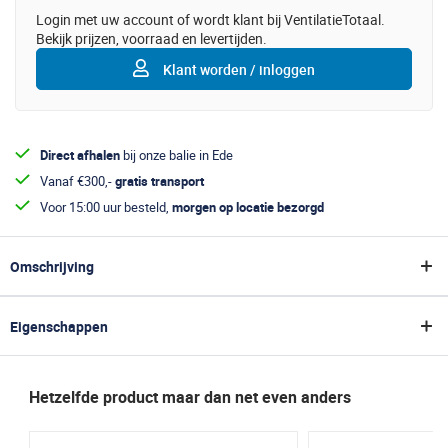
Login met uw account of wordt klant bij VentilatieTotaal.
Bekijk prijzen, voorraad en levertijden.
Klant worden / inloggen
Direct afhalen
bij onze balie in Ede
Vanaf €300,-
gratis transport
Voor 15:00 uur besteld,
morgen op locatie bezorgd
Omschrijving
De VS Spiro 2 punts beugels zijn ideaal voor het ophangen van een
spirobuis ventilatiekanaal met een diameter van 450mm. Gemaakt van
Eigenschappen
duurzaam staal en voorzien van een rubberen inlage om trillingen te
verminderen. Compleet geleverd met M10 moer en bout.
Specificaties
Technische gegevens
Hetzelfde product maar dan net even anders
Algemeen
Diameter: 450 mm
Materiaal: Gegalvaniseerd staal