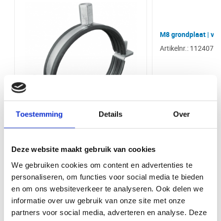
Rubberen inlage: Ja, tegen resonantie
EAN (G)
Aansluiting: M8 & M10 draadstang
8438472938415
Inclusief: M10 moer en bout
M8 grondplaat | va
Diameter
450 mm
Waarom kopen bij VentilatieTotaal.nl
Artikelnr.: 112407
Bij VentilatieTotaal.nl profiteert u van een grote voorraad en snelle
Vorm
Rond
levering van al onze producten. U kunt uw bestelling direct afhalen bij
onze balie in Ede. Wij bieden een breed assortiment aan
ventilatieproducten van hoge kwaliteit, zodat u altijd de juiste oplossing
Luchtdichtheid
Hoge luchtdichtheid (SAFE)
vindt voor uw project.
Merk
VS Spiro
Toestemming
Details
Over
Materiaal
Staal
Ophangbeugel | diameter 630 mm |
rubber inlage
Bediening via app
Nee
Deze website maakt gebruik van cookies
Artikelnr.: ODMR630W
We gebruiken cookies om content en advertenties te
Type hulpstukken
Ophangbeugel
Met rubber
personaliseren, om functies voor social media te bieden
en om ons websiteverkeer te analyseren. Ook delen we
Bekijk product
Bekijk 
Product Type
Ophangbeugels
informatie over uw gebruik van onze site met onze
partners voor social media, adverteren en analyse. Deze
Kleur
Staal