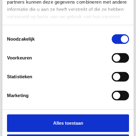
partners kunnen deze gegevens combineren met andere
Maak uw klus compleet met deze items
informatie die u aan ze heeft verstrekt of die ze hebben
Rubber
Met rubber
verzameld op basis van uw gebruik van hun services.
Toestemmingsselectie
Noodzakelijk
Brandklep Ø450 A
bediening smeltlood
Voorkeuren
Artikelnr.: CR2.450
Statistieken
Marketing
Verloopstuk voor spirobuis van Ø
450mm naar Ø 400mm
Artikelnr.: RC450-400
Alles toestaan
400 mm