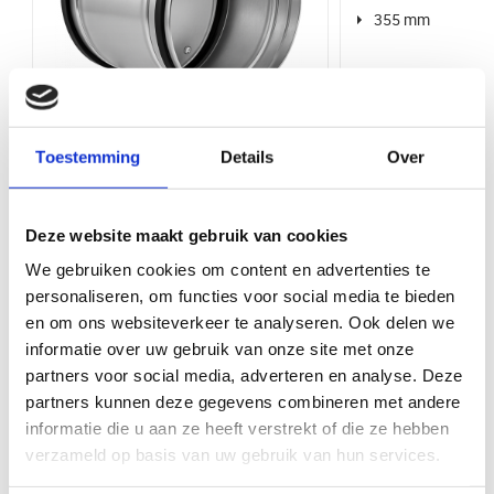
Bij VentilatieTotaal.nl profiteert u van een grote voorraad en snelle
355 mm
levering van al onze producten. U kunt uw bestelling direct afhalen bij
Luchtdichtheid
Hoge luchtdichtheid (SAFE)
onze balie in Ede. Wij bieden een breed assortiment aan
ventilatieproducten van hoge kwaliteit, zodat u altijd de juiste oplossing
Merk
VS Spiro
vindt voor uw project.
Materiaal
Staal
Toestemming
Details
Over
Regelklep | diameter 200 mm |
handbediend | SAFE
Bediening via app
Nee
Artikelnr.: DS200S
Deze website maakt gebruik van cookies
Type hulpstukken
Regelkleppen
200 mm
We gebruiken cookies om content en advertenties te
Bekijk product
Bekijk 
Product Type
Regelkleppen
personaliseren, om functies voor social media te bieden
en om ons websiteverkeer te analyseren. Ook delen we
Kleur
Staal
informatie over uw gebruik van onze site met onze
Maak uw klus compleet met deze items
partners voor social media, adverteren en analyse. Deze
Rubber
Met rubber
partners kunnen deze gegevens combineren met andere
informatie die u aan ze heeft verstrekt of die ze hebben
verzameld op basis van uw gebruik van hun services.