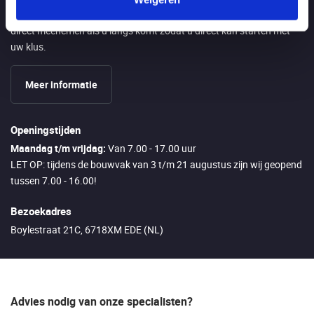
Aangezien wij alle artikelen zelf op voorraad hebben kunt u alles
direct meenemen als u langs komt zodat u direct kan starten met
uw klus.
Meer informatie
Openingstijden
Maandag t/m vrijdag:
Van 7.00 - 17.00 uur
LET OP: tijdens de bouwvak van 3 t/m 21 augustus zijn wij geopend
tussen 7.00 - 16.00!
Bezoekadres
Boylestraat 21C, 6718XM EDE (NL)
Advies nodig van onze specialisten?