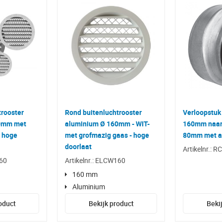
trooster
Rond buitenluchtrooster
Verloopstuk
0mm met
aluminium Ø 160mm - WIT-
160mm naar 
- hoge
met grofmazig gaas - hoge
80mm met af
doorlaat
Artikelnr.: 
160
Artikelnr.: ELCW160
160 mm
Aluminium
oduct
Bekijk product
Beki