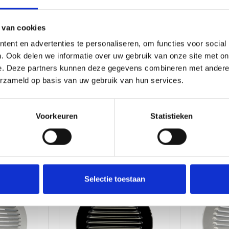
Product
Ventilatieroosters
Type
buiten
 van cookies
Geschikt
Lucht-afvoer,
ent en advertenties te personaliseren, om functies voor social
voor
Lucht-toevoer
. Ook delen we informatie over uw gebruik van onze site met on
e. Deze partners kunnen deze gegevens combineren met andere i
Kleur
RVS (Roestvrij
erzameld op basis van uw gebruik van hun services.
staal)
Rooster
Schoepenrooster
Voorkeuren
Statistieken
type
anders
Rooster
Opbouwrooster
in-
opbouw
Selectie toestaan