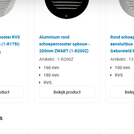
ooster RVS
Aluminium rond
Rond schoep
 (1-R175I)
schoepenrooster opbouw -
aansluitbus
200mm ZWART (1-R200Z)
Geborsteld
I
Artikelnr.: 1-R200Z
Artikelnr.: 1
160 mm
100 mm
180 mm
RVS
RVS
oduct
Bekijk product
Beki
s