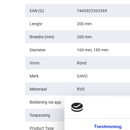
EAN (G)
7445923363369
Lengte
200 mm
Breedte (mm)
200 mm
Diameter
160 mm, 180 mm
Vorm
Rond
Merk
GAVO
Materiaal
RVS
Bediening via app
Nee
Toepassing
Deur, Muur / gevel
Toestemming
Product Type
Ventilatieroosters buiten