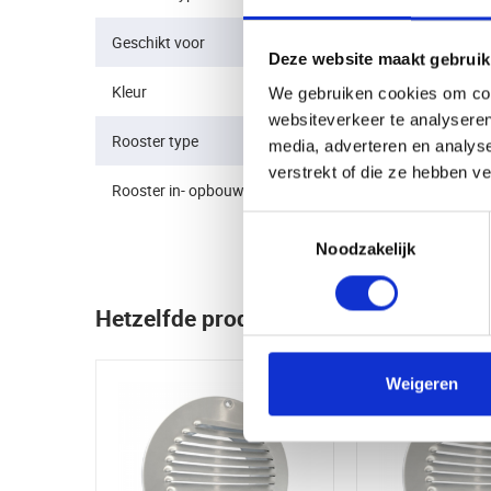
Geschikt voor
Lucht-afvoer, Lucht-toevoer
Deze website maakt gebruik
Kleur
RVS (Roestvrij staal)
We gebruiken cookies om cont
websiteverkeer te analyseren
Rooster type
Schoepenrooster
media, adverteren en analys
verstrekt of die ze hebben v
Rooster in- opbouw
Opbouwrooster
Toestemmingsselectie
Noodzakelijk
Hetzelfde product maar dan net even 
Weigeren