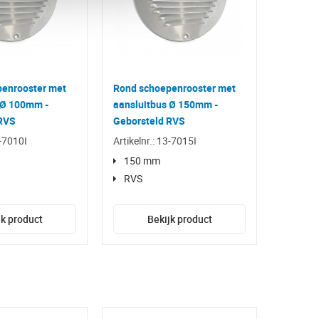
enrooster met
Rond schoepenrooster met
 Ø 100mm -
aansluitbus Ø 150mm -
 RVS
Geborsteld RVS
3-7010I
Artikelnr.: 13-7015I
150 mm
RVS
jk product
Bekijk product