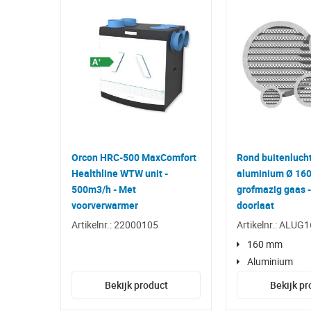
Orcon HRC-500 MaxComfort
Rond buitenluch
Healthline WTW unit -
aluminium Ø 16
500m3/h - Met
grofmazig gaas 
voorverwarmer
doorlaat
Artikelnr.: 22000105
Artikelnr.: ALUG
160 mm
Aluminium
Bekijk product
Bekijk pr