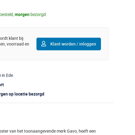
besteld,
morgen
bezorgd
rdt klant bij
jzen, voorraad en
Klant worden / inloggen
e in Ede
ort
gen op locatie bezorgd
oster van het toonaangevende merk Gavo, heeft een