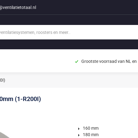
@ventilatietotaal.nl
Grootste voorraad van NL en
0I)
00mm (1-R200I)
160 mm
180 mm