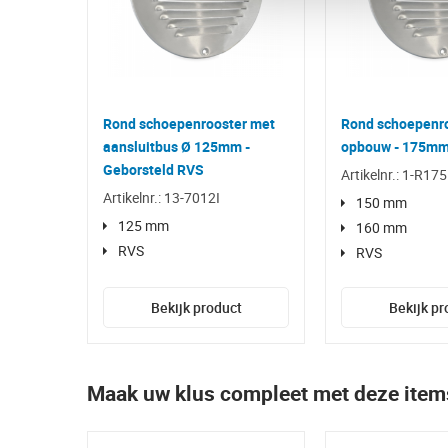
Rond schoepenrooster met
Rond schoepenr
aansluitbus Ø 125mm -
opbouw - 175mm
Geborsteld RVS
Artikelnr.: 1-R175
Artikelnr.: 13-7012I
150 mm
125 mm
160 mm
RVS
RVS
Bekijk product
Bekijk pr
Maak uw klus compleet met deze item