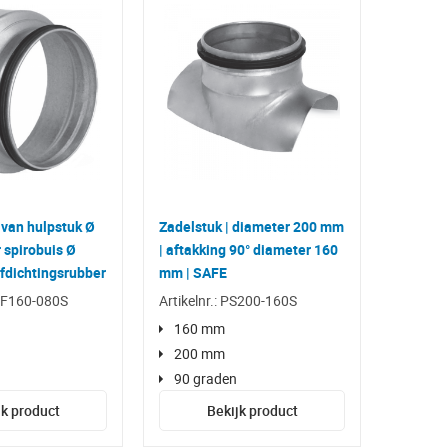
 van hulpstuk Ø
Zadelstuk | diameter 200 mm
spirobuis Ø
| aftakking 90° diameter 160
dichtingsrubber
mm | SAFE
RCF160-080S
Artikelnr.: PS200-160S
160 mm
200 mm
90 graden
jk product
Bekijk product