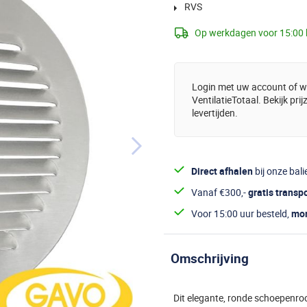
RVS
Op werkdagen voor 15:00 
Login met uw account of wo
VentilatieTotaal. Bekijk pri
levertijden.
Direct afhalen
bij onze bali
Vanaf €300,-
gratis transp
Voor 15:00 uur besteld,
mor
Omschrijving
Dit elegante, ronde schoepenro