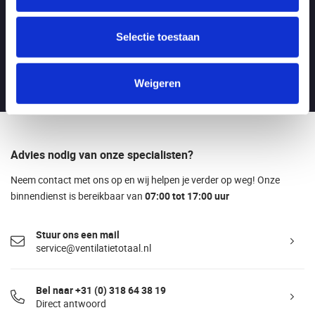
Maandag t/m vrijdag:
Van 7.00 - 17.00 uur
LET OP: tijdens de bouwvak van 3 t/m 21 augustus zijn wij geopend
tussen 7.00 - 16.00!
Selectie toestaan
Bezoekadres
Boylestraat 21C, 6718XM EDE (NL)
Weigeren
Advies nodig van onze specialisten?
Neem contact met ons op en wij helpen je verder op weg! Onze
binnendienst is bereikbaar van
07:00 tot 17:00 uur
Stuur ons een mail
service@ventilatietotaal.nl
Bel naar +31 (0) 318 64 38 19
Direct antwoord