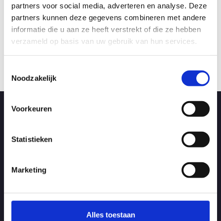
partners voor social media, adverteren en analyse. Deze
Speedboor met Quicklock | 24 mm
partners kunnen deze gegevens combineren met andere
informatie die u aan ze heeft verstrekt of die ze hebben
Artikelnr.: FB002400
verzameld op basis van uw gebruik van hun services.
Bekijk product
Bekijk 
Toestemmingsselectie
Noodzakelijk
Voorkeuren
Direct afhalen in Ede
Aangezien wij alle artikelen zelf op voorraad hebben kunt u alles
direct meenemen als u langs komt zodat u direct kan starten met
Statistieken
uw klus.
Marketing
Meer informatie
Openingstijden
Alles toestaan