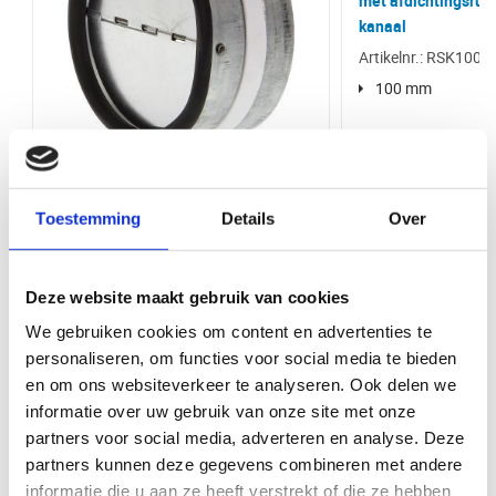
met afdichtingsrubb
Waarom kopen bij VentilatieTotaal.nl
kanaal
Vorm
Rond
Bij VentilatieTotaal.nl profiteert u van een grote voorraad en snelle
Artikelnr.: RSK100S
levering van al onze producten. U kunt uw bestelling direct afhalen bij
onze balie in Ede. Wij bieden een breed assortiment aan
Luchtdichtheid
Hoge luchtdichtheid (SAFE)
100 mm
ventilatieproducten van hoge kwaliteit, zodat u altijd de juiste oplossing
vindt voor uw project.
Merk
VS Spiro
Materiaal
Staal
Terugslagklep | diameter 100 mm | in
Toestemming
Details
Over
kanaal
Bediening via app
Nee
Artikelnr.: RSKI100AT
Product Type
Terugslagkleppen
100 mm
Deze website maakt gebruik van cookies
Bekijk product
Bekijk 
Kleur
Staal
We gebruiken cookies om content en advertenties te
personaliseren, om functies voor social media te bieden
en om ons websiteverkeer te analyseren. Ook delen we
informatie over uw gebruik van onze site met onze
Maak uw klus compleet met deze items
partners voor social media, adverteren en analyse. Deze
partners kunnen deze gegevens combineren met andere
informatie die u aan ze heeft verstrekt of die ze hebben