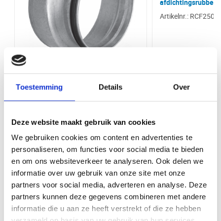
afdichtingsrubber
Luchtdichtheid
Hoge luchtdichtheid (SAFE)
Bij VentilatieTotaal.nl profiteert u van een grote voorraad en snelle
Artikelnr.: RCF250-
levering van al onze producten. U kunt uw bestelling direct afhalen bij
onze balie in Ede. Wij bieden een breed assortiment aan
Merk
VS Spiro
ventilatieproducten van hoge kwaliteit, zodat u altijd de juiste oplossing
vindt voor uw project.
Materiaal
Staal
Bediening via app
Nee
Verloopstuk van hulpstuk Ø 150mm
Toestemming
Details
Over
naar spirobuis Ø 100mm met
Type hulpstukken
Verloopstukken
afdichtingsrubber
Product Type
Verloopstukken
Artikelnr.: RCF150-100S
Deze website maakt gebruik van cookies
Bekijk product
Bekijk 
We gebruiken cookies om content en advertenties te
Kleur
Staal
personaliseren, om functies voor social media te bieden
Rubber
Met rubber
en om ons websiteverkeer te analyseren. Ook delen we
informatie over uw gebruik van onze site met onze
Maak uw klus compleet met deze items
partners voor social media, adverteren en analyse. Deze
partners kunnen deze gegevens combineren met andere
informatie die u aan ze heeft verstrekt of die ze hebben
verzameld op basis van uw gebruik van hun services.