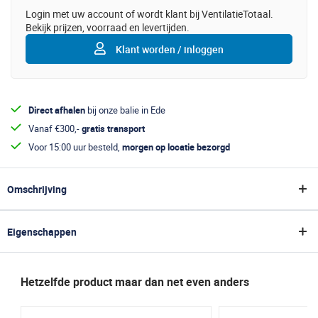
Login met uw account of wordt klant bij VentilatieTotaal.
Bekijk prijzen, voorraad en levertijden.
Klant worden / inloggen
Direct afhalen
bij onze balie in Ede
Vanaf €300,-
gratis transport
Voor 15:00 uur besteld,
morgen op locatie bezorgd
Omschrijving
De VS Spiro hanger met een diameter van 150mm is perfect voor het
bevestigen van ronde ventilatiekanalen. Deze ophangbeugel is
Eigenschappen
vervaardigd uit robuust gegalvaniseerd staal en is ontworpen zonder
rubber. Hij is voorzien van een geperste moer M8, waardoor hij
Specificaties
eenvoudig te bevestigen is aan een draadstang.
Hetzelfde product maar dan net even anders
Technische gegevens
Algemeen
Diameter: 150mm