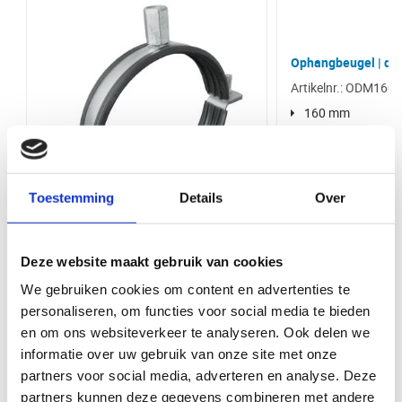
Materiaal: Gegalvaniseerd staal
EAN (G)
Bevestiging: M8 & M10 draadstang
8438472934417
Type: Ophangbeugel zonder rubber
Ophangbeugel | di
Diameter
150 mm
Waarom kopen bij VentilatieTotaal.nl
Artikelnr.: ODM160
Bij VentilatieTotaal.nl profiteert u van een grote voorraad en snelle
Vorm
Rond
160 mm
levering van al onze producten. U kunt uw bestelling direct afhalen bij
onze balie in Ede. Wij bieden een breed assortiment aan
Zonder rubber
ventilatieproducten van hoge kwaliteit, zodat u altijd de juiste oplossing
Luchtdichtheid
Normale luchtdichtheid
vindt voor uw project.
Merk
VS Spiro
Toestemming
Details
Over
Materiaal
Staal
Ophangbeugel | diameter 125 mm |
Deze website maakt gebruik van cookies
rubber inlage
Bediening via app
Nee
We gebruiken cookies om content en advertenties te
Artikelnr.: ODMR125W
Type hulpstukken
Ophangbeugel
personaliseren, om functies voor social media te bieden
125 mm
en om ons websiteverkeer te analyseren. Ook delen we
Met rubber
Product Type
Ophangbeugels
informatie over uw gebruik van onze site met onze
Bekijk product
Bekijk 
partners voor social media, adverteren en analyse. Deze
Kleur
Staal
partners kunnen deze gegevens combineren met andere